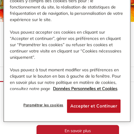
cookies y compris des cookies tiers pour : le
fonctionnement du site, la réalisation de statistiques de
fréquentation et de navigation, la personnalisation de votre
expérience sur le site.
Vous pouvez accepter ces cookies en cliquant sur
“Accepter et continuer”, gérer vos préférences en cliquant
VOS MAGASINS MAXIMARCHÉ -
BLIGNY-
sur “Paramétrer les cookies” ou refuser les cookies et
SUR-OUCHE
(
1
MAGASIN
)
continuer votre visite en cliquant sur “Cookies nécessaires
uniquement”.
Vous pouvez à tout moment modifier vos préférences en
LISTE
CARTE
cliquant sur le bouton en bas à gauche de la fenêtre. Pour
en savoir plus sur notre politique en matière de cookies,
consultez notre page
Données Personnelles et Cookies
.
MAXIMARCHÉ BLIGNY SUR OUCHE
ZA La Cabotte - Route d'Ecutigny
21360
Bligny-sur-Ouche
Paramétrer les cookies
Accepter et Continuer
0.82 km
+33 3 80 20 09 50
08:00 - 20:00
En savoir plus