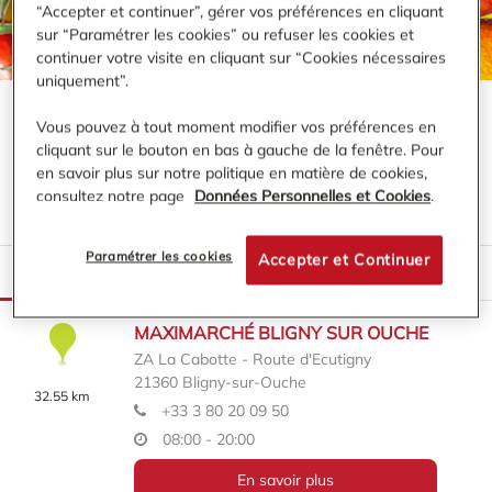
“Accepter et continuer”, gérer vos préférences en cliquant
sur “Paramétrer les cookies” ou refuser les cookies et
continuer votre visite en cliquant sur “Cookies nécessaires
uniquement”.
Vous pouvez à tout moment modifier vos préférences en
VOS MAGASINS MAXIMARCHÉ -
CÔTE-
cliquant sur le bouton en bas à gauche de la fenêtre. Pour
D'OR
(
1
MAGASIN
)
en savoir plus sur notre politique en matière de cookies,
consultez notre page
Données Personnelles et Cookies
.
Paramétrer les cookies
Accepter et Continuer
LISTE
CARTE
MAXIMARCHÉ BLIGNY SUR OUCHE
ZA La Cabotte - Route d'Ecutigny
21360
Bligny-sur-Ouche
32.55 km
+33 3 80 20 09 50
08:00 - 20:00
En savoir plus