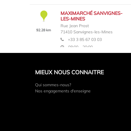
MAXIMARCHÉ SANVIGNES-
LES-MINES
Rue Jean Prost
92.28 km
71410
Sanvignes-les-Mines
+33 3 85 67 03 03
08:00 - 20:00
En savoir plus
Itinéraire
MIEUX NOUS CONNAITRE
Qui sommes-nous?
MAXIMARCHÉ ESTISSAC
Nos engagements d'enseigne
Avenue de la République
10190
Estissac
95.16 km
+33 3 25 40 63 05
08:00 - 20:00
En savoir plus