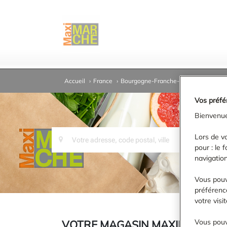
Accueil
›
France
›
Bourgogne-Franche-Comté
›
Côte-d
Vos préfé
Bienvenue
Lors de vo
pour : le 
navigation
Vous pouv
préférence
votre vis
Vous pouv
VOTRE MAGASIN MAXIMARCHÉ À