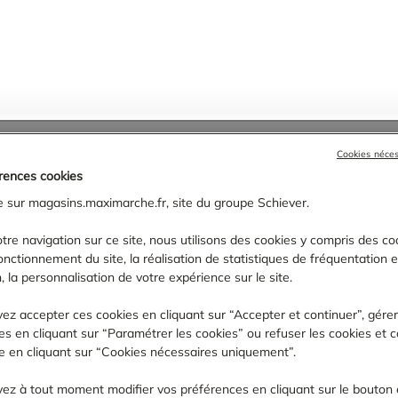
'Or
›
Semur-en-Auxois
Cookies néce
rences cookies
TROUVER UN MAGASIN MAXIMARCHÉ
 sur magasins.maximarche.fr, site du groupe Schiever.
tre navigation sur ce site, nous utilisons des cookies y compris des coo
fonctionnement du site, la réalisation de statistiques de fréquentation 
, la personnalisation de votre expérience sur le site.
ez accepter ces cookies en cliquant sur “Accepter et continuer”, gére
s en cliquant sur “Paramétrer les cookies” ou refuser les cookies et c
ite en cliquant sur “Cookies nécessaires uniquement”.
ez à tout moment modifier vos préférences en cliquant sur le bouton 
 PROXIMITÉ DE :
SEMUR-EN-AUXOIS