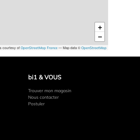
+
−
es courtesy of
— Map data ©
OpenStreetMap France
OpenStreetMap
bi1 & VOUS
Trouver mon magasin
Nous contacter
Postuler