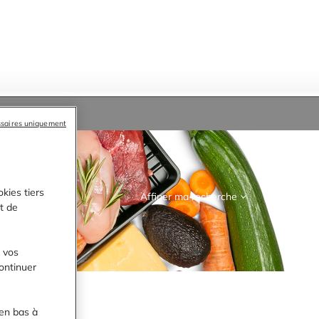
ssaires uniquement
kies tiers
Affiner ma recherche
RECHERCHER
et de
r vos
ontinuer
en bas à