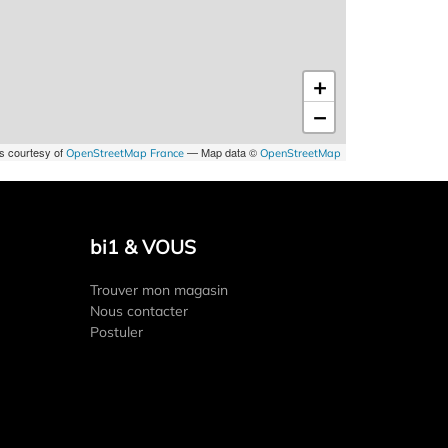
+
−
es courtesy of
— Map data ©
OpenStreetMap France
OpenStreetMap
bi1 & VOUS
Trouver mon magasin
Nous contacter
Postuler