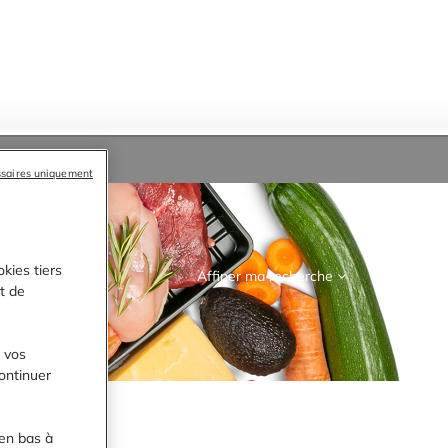
ssaires uniquement
kies tiers
Affiner ma recherche
RECHERCHER
et de
r vos
ontinuer
en bas à