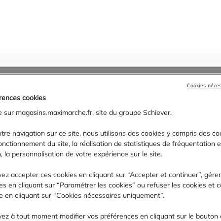
'Or
›
Marcilly-sur-Tille
Cookies néce
rences cookies
TROUVER UN MAGASIN MAXIMARCHÉ
 sur magasins.maximarche.fr, site du groupe Schiever.
tre navigation sur ce site, nous utilisons des cookies y compris des coo
fonctionnement du site, la réalisation de statistiques de fréquentation 
, la personnalisation de votre expérience sur le site.
ez accepter ces cookies en cliquant sur “Accepter et continuer”, gére
s en cliquant sur “Paramétrer les cookies” ou refuser les cookies et c
ite en cliquant sur “Cookies nécessaires uniquement”.
ez à tout moment modifier vos préférences en cliquant sur le bouton 
 PROXIMITÉ DE :
MARCILLY-SUR-TILLE