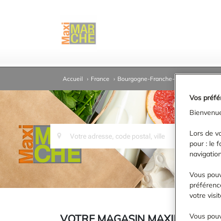
Accueil
›
France
›
Bourgogne-Franche-Comté
›
Côte-d
Vos préfé
Bienvenue
Lors de vo
pour : le 
navigation
Vous pouv
préférence
votre vis
Vous pouv
VOTRE MAGASIN MAXIMARCHÉ À