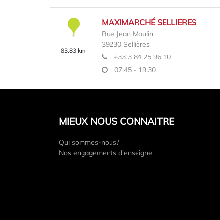
MAXIMARCHÉ SELLIERES
Rue Jean Moulin
39230
Sellières
83.83 km
+33 3 84 25 96 10
07:45 - 19:30
En savoir plus
Itinéraire
MIEUX NOUS CONNAITRE
MAXIMARCHÉ BOUCLANS
Qui sommes-nous?
Nos engagements d'enseigne
8, Rue Jean Lallemand
25360
Bouclans
88.51 km
+33 3 81 55 26 64
08:30 - 12:00
14:00 - 19:00
Ouvert le 15/08/2026 de 08h30 à
12h00