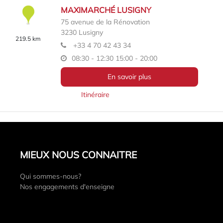
MAXIMARCHÉ LUSIGNY
75 avenue de la Rénovation
3230
Lusigny
219.5 km
+33 4 70 42 43 34
08:30 - 12:30
15:00 - 20:00
En savoir plus
Itinéraire
MIEUX NOUS CONNAITRE
Qui sommes-nous?
Nos engagements d'enseigne