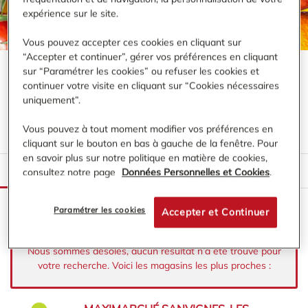
expérience sur le site.
Vous pouvez accepter ces cookies en cliquant sur
“Accepter et continuer”, gérer vos préférences en cliquant
sur “Paramétrer les cookies” ou refuser les cookies et
continuer votre visite en cliquant sur “Cookies nécessaires
VOTRE MAGASIN MAXIMARCHÉ À
uniquement”.
PROXIMITÉ DE :
MONTCEAU-LES-MINES
Vous pouvez à tout moment modifier vos préférences en
cliquant sur le bouton en bas à gauche de la fenêtre. Pour
en savoir plus sur notre politique en matière de cookies,
LISTE
CARTE
consultez notre page
Données Personnelles et Cookies
.
Paramétrer les cookies
Accepter et Continuer
Nous sommes désolés, aucun résultat n’a été trouvé pour
votre recherche. Voici les magasins les plus proches :