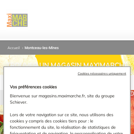
Accueil
›
Montceau-les-Mines
TROUVER UN MAGASIN MAXIMARCHÉ
Cookies nécessaires uniquement
Vos préférences cookies
Bienvenue sur magasins.maximarche.fr, site du groupe
Schiever.
RECHERCHER
Lors de votre navigation sur ce site, nous utilisons des
cookies y compris des cookies tiers pour : le
Affiner ma recherche
fonctionnement du site, la réalisation de statistiques de
fréquentation et de navigation, la personnalisation de votre