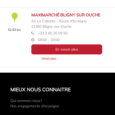
MAXIMARCHÉ BLIGNY SUR OUCHE
ZA La Cabotte - Route d'Ecutigny
21360
Bligny-sur-Ouche
52.63 km
+33 3 80 20 09 50
08:00 - 20:00
En savoir plus
Itinéraire
MIEUX NOUS CONNAITRE
Qui sommes-nous?
Nos engagements d'enseigne