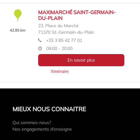
MAXIMARCHÉ SAINT-GERMAIN-
DU-PLAIN
23, Place du Marché
42.85 km
71370
St.-Germain-du-Plain
+33 3 85 42 77 01
08:00 - 20:00
En savoir plus
Itinéraire
MIEUX NOUS CONNAITRE
Qui sommes-nous?
Nos engagements d'enseigne