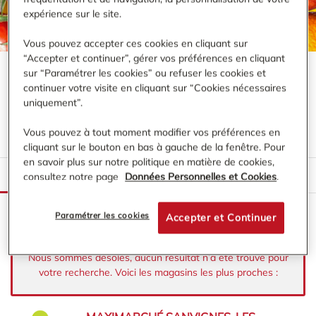
expérience sur le site.
Vous pouvez accepter ces cookies en cliquant sur
“Accepter et continuer”, gérer vos préférences en cliquant
sur “Paramétrer les cookies” ou refuser les cookies et
continuer votre visite en cliquant sur “Cookies nécessaires
VOTRE MAGASIN MAXIMARCHÉ À
uniquement”.
PROXIMITÉ DE :
LE CREUSOT
Vous pouvez à tout moment modifier vos préférences en
cliquant sur le bouton en bas à gauche de la fenêtre. Pour
en savoir plus sur notre politique en matière de cookies,
LISTE
CARTE
consultez notre page
Données Personnelles et Cookies
.
Paramétrer les cookies
Accepter et Continuer
Nous sommes désolés, aucun résultat n’a été trouvé pour
votre recherche. Voici les magasins les plus proches :