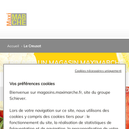
Accueil
›
Le Creusot
TROUVER UN MAGASIN MAXIMARCHÉ
Cookies nécessaires uniquement
Vos préférences cookies
Bienvenue sur magasins.maximarche.fr, site du groupe
Schiever.
RECHERCHER
Lors de votre navigation sur ce site, nous utilisons des
cookies y compris des cookies tiers pour : le
Affiner ma recherche
fonctionnement du site, la réalisation de statistiques de
fréquentation et de navigation, la personnalisation de votre