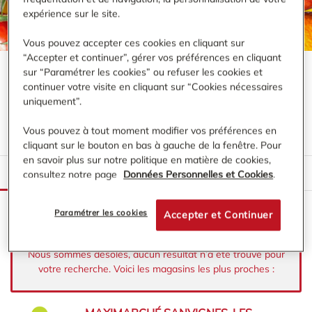
expérience sur le site.
Vous pouvez accepter ces cookies en cliquant sur
“Accepter et continuer”, gérer vos préférences en cliquant
sur “Paramétrer les cookies” ou refuser les cookies et
continuer votre visite en cliquant sur “Cookies nécessaires
VOTRE MAGASIN MAXIMARCHÉ À
uniquement”.
PROXIMITÉ DE :
DIGOIN
Vous pouvez à tout moment modifier vos préférences en
cliquant sur le bouton en bas à gauche de la fenêtre. Pour
en savoir plus sur notre politique en matière de cookies,
LISTE
CARTE
consultez notre page
Données Personnelles et Cookies
.
Paramétrer les cookies
Accepter et Continuer
Nous sommes désolés, aucun résultat n’a été trouvé pour
votre recherche. Voici les magasins les plus proches :