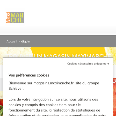
Accueil
›
digoin
TROUVER UN MAGASIN MAXIMARCHÉ
Cookies nécessaires uniquement
Vos préférences cookies
Bienvenue sur magasins.maximarche.fr, site du groupe
Schiever.
RECHERCHER
Lors de votre navigation sur ce site, nous utilisons des
cookies y compris des cookies tiers pour : le
Affiner ma recherche
fonctionnement du site, la réalisation de statistiques de
fréquentation et de navigation, la personnalisation de votre