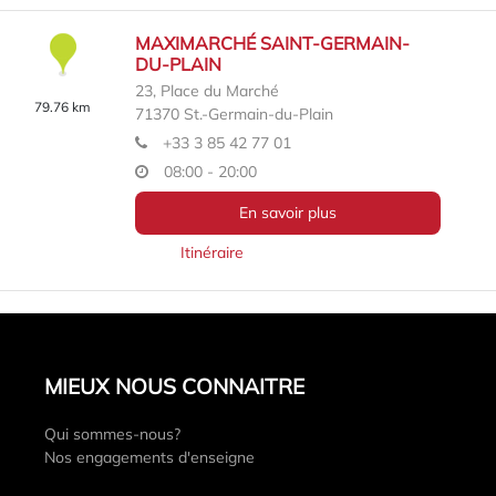
MAXIMARCHÉ SAINT-GERMAIN-
DU-PLAIN
23, Place du Marché
79.76 km
71370
St.-Germain-du-Plain
+33 3 85 42 77 01
08:00 - 20:00
En savoir plus
Itinéraire
MIEUX NOUS CONNAITRE
Qui sommes-nous?
Nos engagements d'enseigne