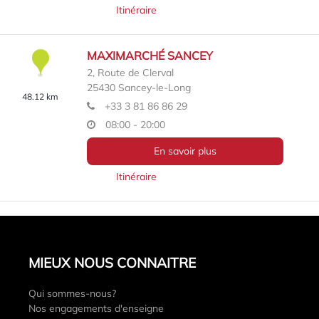
Itinéraire
MAXIMARCHÉ SANCEY
2, Route de Clerval
25430
Sancey-le-Long
48.12 km
+33 3 81 86 86 29
08:00 - 20:00
En savoir plus
Itinéraire
MIEUX NOUS CONNAITRE
Qui sommes-nous?
Nos engagements d'enseigne