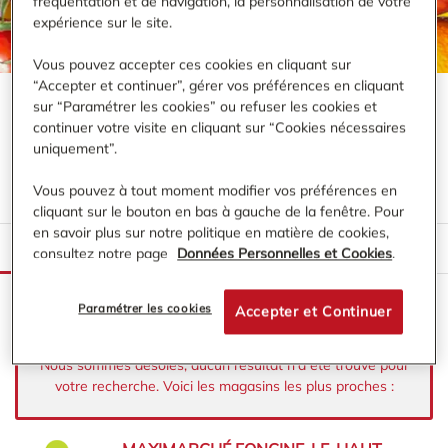
fréquentation et de navigation, la personnalisation de votre
expérience sur le site.
Vous pouvez accepter ces cookies en cliquant sur
“Accepter et continuer”, gérer vos préférences en cliquant
sur “Paramétrer les cookies” ou refuser les cookies et
continuer votre visite en cliquant sur “Cookies nécessaires
VOTRE MAGASIN MAXIMARCHÉ À
uniquement”.
PROXIMITÉ DE :
PONTARLIER
Vous pouvez à tout moment modifier vos préférences en
cliquant sur le bouton en bas à gauche de la fenêtre. Pour
en savoir plus sur notre politique en matière de cookies,
LISTE
CARTE
consultez notre page
Données Personnelles et Cookies
.
Paramétrer les cookies
Accepter et Continuer
Nous sommes désolés, aucun résultat n’a été trouvé pour
votre recherche. Voici les magasins les plus proches :